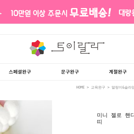
스페셜완구
문구완구
계절완구
HOME
>
교육완구
>
말랑이&슬라
미니 젤로 핸
띠