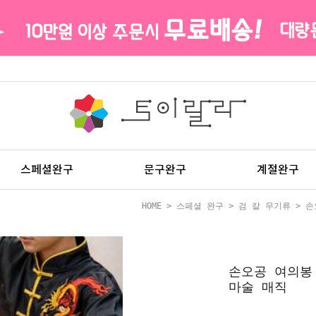
스페셜완구
문구완구
계절완구
HOME
>
스페셜 완구
>
검 칼 무기류
> 손
손오공 여의봉
마술 매직