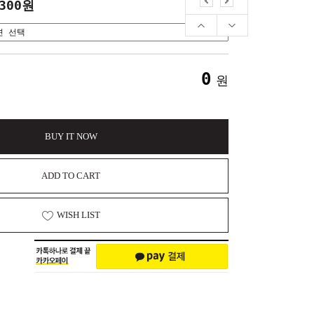
,300원
0
원
BUY IT NOW
ADD TO CART
WISH LIST