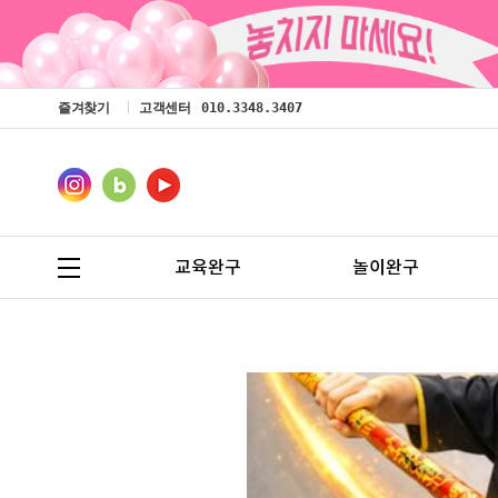
즐겨찾기
고객센터
010.3348.3407
교육완구
놀이완구