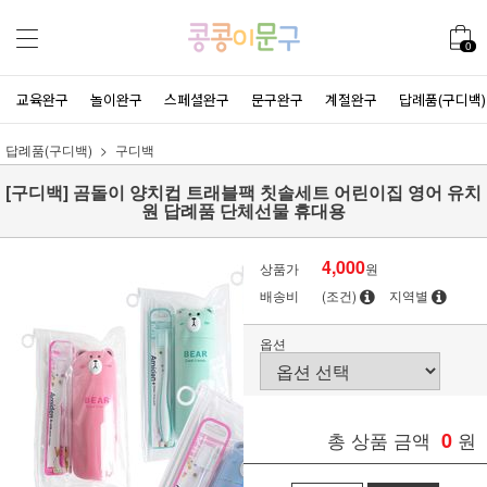
0
교육완구
놀이완구
스페셜완구
문구완구
계절완구
답례품(구디백)
답례품(구디백)
구디백
[구디백] 곰돌이 양치컵 트래블팩 칫솔세트 어린이집 영어 유치
원 답례품 단체선물 휴대용
4,000
상품가
원
배송비
(조건)
지역별
옵션
총 상품 금액
0
원