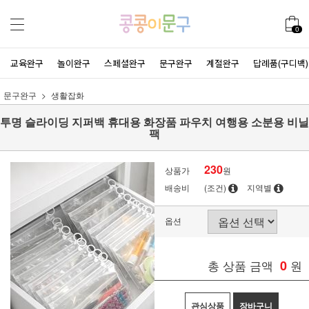
0
교육완구
놀이완구
스페셜완구
문구완구
계절완구
답례품(구디백)
문구완구
생활잡화
투명 슬라이딩 지퍼백 휴대용 화장품 파우치 여행용 소분용 비닐
팩
230
상품가
원
배송비
(조건)
지역별
옵션
총 상품 금액
0
원
관심상품
장바구니