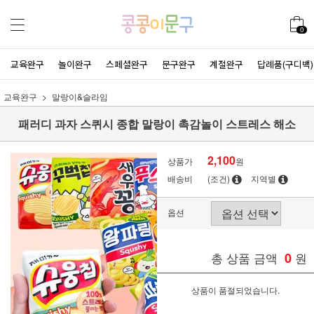
0
교육완구
놀이완구
스페셜완구
문구완구
계절완구
답례품(구디백)
교육완구
말랑이&슬라임
패러디 과자 스퀴시 종합 말랑이 촉감놀이 스트레스 해소
2,100
상품가
원
배송비
(조건)
지역별
옵션
총 상품 금액
0
원
상품이 품절되었습니다.