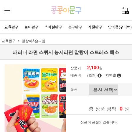
0
교육완구
놀이완구
스페셜완구
문구완구
계절완구
답례품(구디백)
교육완구
말랑이&슬라임
패러디 라면 스퀴시 봉지라면 말랑이 스트레스 해소
2,100
상품가
원
배송비
(조건)
지역별
옵션
총 상품 금액
0
원
상품이 품절되었습니다.