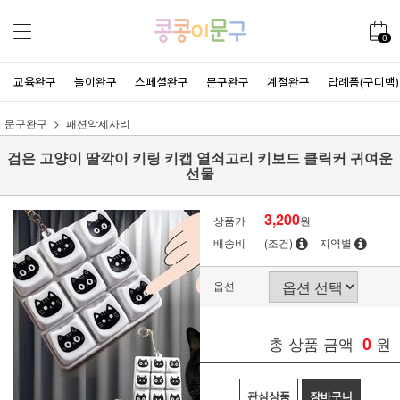
0
교육완구
놀이완구
스페셜완구
문구완구
계절완구
답례품(구디백)
문구완구
패션악세사리
검은 고양이 딸깍이 키링 키캡 열쇠고리 키보드 클릭커 귀여운
선물
3,200
상품가
원
배송비
(조건)
지역별
옵션
총 상품 금액
0
원
관심상품
장바구니