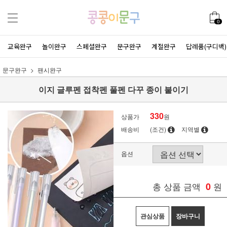
0
교육완구
놀이완구
스페셜완구
문구완구
계절완구
답례품(구디백)
문구완구
팬시완구
이지 글루펜 접착펜 풀펜 다꾸 종이 붙이기
330
상품가
원
배송비
(조건)
지역별
옵션
총 상품 금액
0
원
관심상품
장바구니