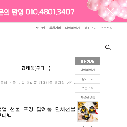
로그인
회원가입
마이페이지
장바구니
주문조회
답례품(구디백)
판촉(인쇄)
마이페이지
장바구니
 졸업 선물 포장 답례품 단체선물 유치원 어린이집 구디백
주문조회
최근본상품
0
졸업 선물 포장 답례품 단체선물 유치
구디백