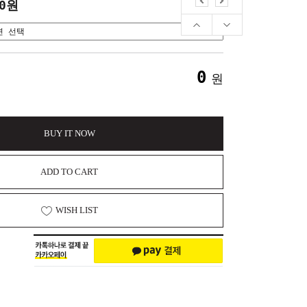
30원
0
원
BUY IT NOW
ADD TO CART
WISH LIST