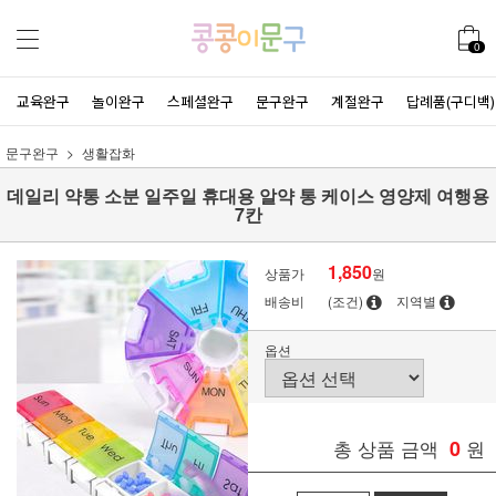
0
교육완구
놀이완구
스페셜완구
문구완구
계절완구
답례품(구디백)
문구완구
생활잡화
데일리 약통 소분 일주일 휴대용 알약 통 케이스 영양제 여행용
7칸
1,850
상품가
원
배송비
(조건)
지역별
옵션
총 상품 금액
0
원