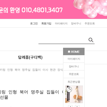
로그인
회원가입
마이페이지
장바구니
주문조회
답례품(구디백)
판촉(인쇄)
마이페이지
장바구니
키링 인형 북어 명주실 집들이 이사 현관 장식 행운 선물
주문조회
최근본상품
0
키링 인형 북어 명주실 집들이 이사 현
 선물