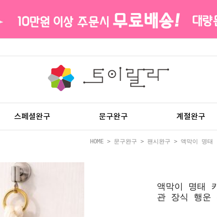
스페셜완구
문구완구
계절완구
HOME
>
문구완구
>
팬시완구
> 액막이 명태 
액막이 명태 
관 장식 행운