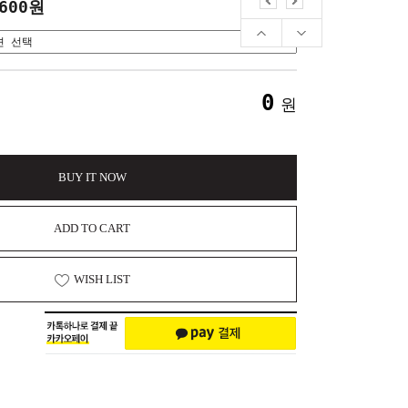
,600원
0
원
BUY IT NOW
ADD TO CART
WISH LIST