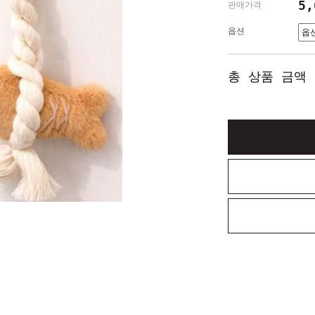
5
판매가격
옵션
총 상품 금액