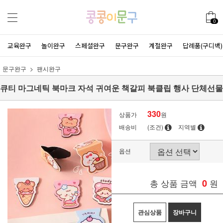
0
교육완구
놀이완구
스페셜완구
문구완구
계절완구
답례품(구디백)
문구완구
팬시완구
큐티 마그네틱 북마크 자석 귀여운 책갈피 북클립 행사 단체선물
330
상품가
원
배송비
(조건)
지역별
옵션
총 상품 금액
0
원
관심상품
장바구니