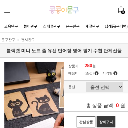
0
교육완구
놀이완구
스페셜완구
문구완구
계절완구
답례품(구디백)
문구완구
팬시완구
블랙캣 미니 노트 줄 유선 단어장 영어 필기 수첩 단체선물
280
상품가
원
배송비
(조건)
지역별
옵션
총 상품 금액
0
원
관심상품
장바구니