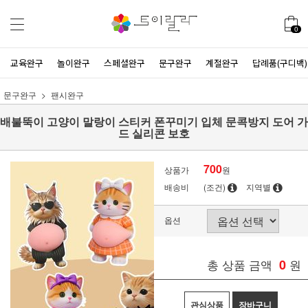
0
교육완구
놀이완구
스페셜완구
문구완구
계절완구
답례품(구디백)
문구완구
팬시완구
배불뚝이 고양이 말랑이 스티커 폰꾸미기 입체 문콕방지 도어 가
드 실리콘 보호
700
상품가
원
배송비
(조건)
지역별
옵션
총 상품 금액
0
원
관심상품
장바구니