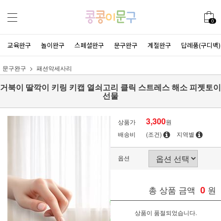
0
교육완구
놀이완구
스페셜완구
문구완구
계절완구
답례품(구디백)
문구완구
패션악세사리
거북이 딸깍이 키링 키캡 열쇠고리 클릭 스트레스 해소 피젯토이
선물
3,300
상품가
원
배송비
(조건)
지역별
옵션
총 상품 금액
0
원
상품이 품절되었습니다.