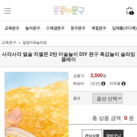
0
교육완구
놀이완구
스페셜완구
문구완구
계절완구
답례품(구디백)
교육완구
말랑이&슬라임
사각사각 얼슬 치젤몬 2탄 미술놀이 DIY 완구 촉감놀이 슬라임
클레이
2,500
상품가
원
배송비
(조건)
지역별
옵션
총 상품 금액
0
원
관심상품
장바구니