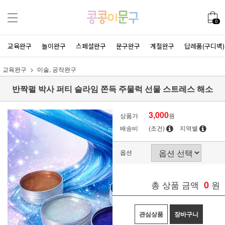
0
교육완구
놀이완구
스페셜완구
문구완구
계절완구
답례품(구디백)
교육완구
미술, 공작완구
반짝펄 박사 퍼티 슬라임 쫀득 주물럭 선물 스트레스 해소
3,000
상품가
원
배송비
(조건)
지역별
옵션
총 상품 금액
0
원
관심상품
장바구니