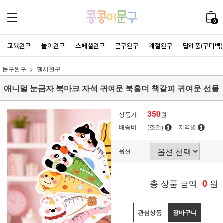
0
교육완구
놀이완구
스페셜완구
문구완구
계절완구
답례품(구디백)
문구완구
팬시완구
애니멀 눈금자 북마크 자석 귀여운 북홀더 책갈피 귀여운 선물
350
상품가
원
배송비
(조건)
지역별
옵션
총 상품 금액
0
원
관심상품
장바구니