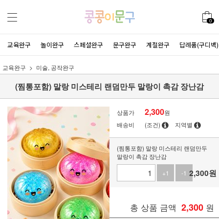
0
교육완구
놀이완구
스페셜완구
문구완구
계절완구
답례품(구디백)
교육완구
미술, 공작완구
(찜통포함) 말랑 미스테리 랜덤만두 말랑이 촉감 장난감
2,300
상품가
원
배송비
(조건)
지역별
(찜통포함) 말랑 미스테리 랜덤만두
말랑이 촉감 장난감
2,300
원
+1
-1
총 상품 금액
2,300
원