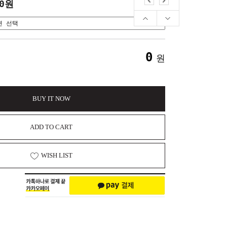
10원
0
원
BUY IT NOW
ADD TO CART
WISH LIST