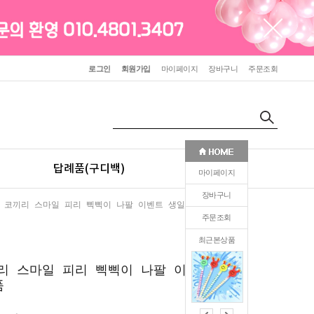
로그인
회원가입
마이페이지
장바구니
주문조회
답례품(구디백)
판촉(인쇄)
마이페이지
장바구니
 코끼리 스마일 피리 삑삑이 나팔 이벤트 생일 파티 용품
주문조회
최근본상품
0
리 스마일 피리 삑삑이 나팔 이벤트
품