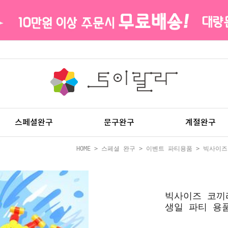
스페셜완구
문구완구
계절완구
HOME
>
스페셜 완구
>
이벤트 파티용품
> 빅사이즈
빅사이즈 코끼
생일 파티 용