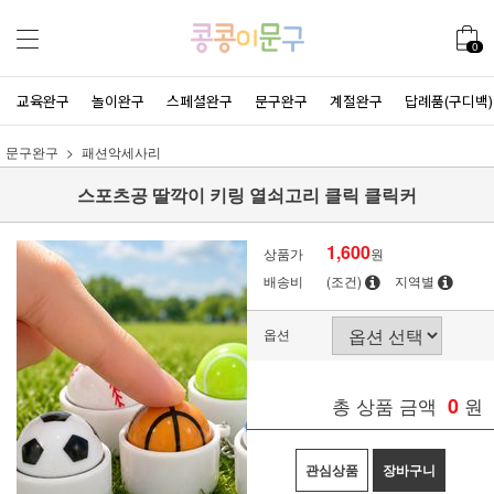
0
교육완구
놀이완구
스페셜완구
문구완구
계절완구
답례품(구디백)
문구완구
패션악세사리
스포츠공 딸깍이 키링 열쇠고리 클릭 클릭커
1,600
상품가
원
배송비
(조건)
지역별
옵션
총 상품 금액
0
원
관심상품
장바구니