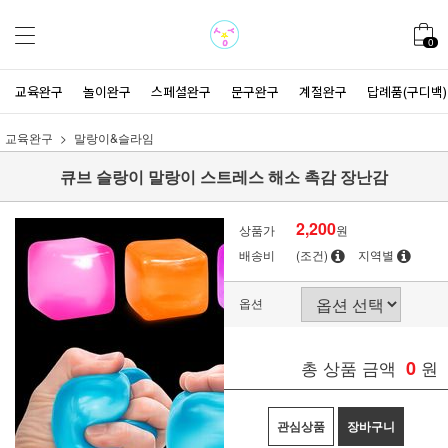
0
교육완구
놀이완구
스페셜완구
문구완구
계절완구
답례품(구디백)
교육완구
말랑이&슬라임
큐브 슬랑이 말랑이 스트레스 해소 촉감 장난감
2,200
상품가
원
배송비
(조건)
지역별
옵션
총 상품 금액
0
원
관심상품
장바구니