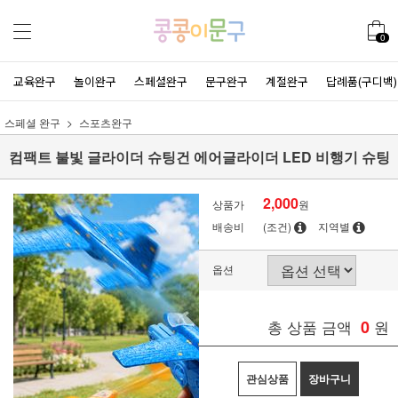
0
교육완구
놀이완구
스페셜완구
문구완구
계절완구
답례품(구디백)
스페셜 완구
스포츠완구
컴팩트 불빛 글라이더 슈팅건 에어글라이더 LED 비행기 슈팅
2,000
상품가
원
배송비
(조건)
지역별
옵션
총 상품 금액
0
원
관심상품
장바구니