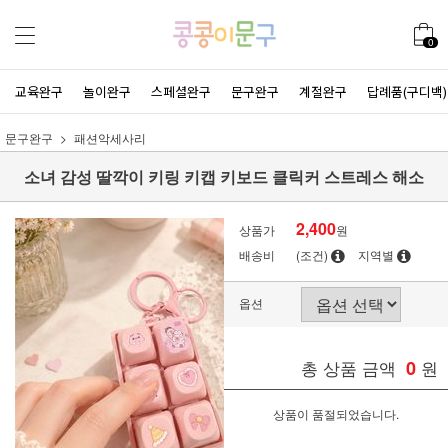
0
교육완구
놀이완구
스페셜완구
문구완구
계절완구
답례품(구디백)
문구완구
패션악세사리
소녀 감성 딸깍이 키링 키캡 키보드 클릭커 스트레스 해소
2,400
상품가
원
배송비
(조건)
지역별
옵션
총 상품 금액
0
원
상품이 품절되었습니다.