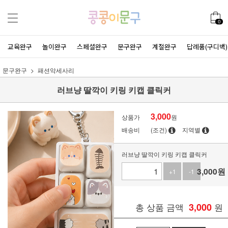
0
교육완구
놀이완구
스페셜완구
문구완구
계절완구
답례품(구디백)
문구완구
패션악세사리
러브냥 딸깍이 키링 키캡 클릭커
3,000
상품가
원
배송비
(조건)
지역별
러브냥 딸깍이 키링 키캡 클릭커
3,000
원
+1
-1
총 상품 금액
3,000
원