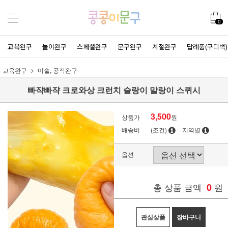
0
교육완구
놀이완구
스페셜완구
문구완구
계절완구
답례품(구디백)
교육완구
미술, 공작완구
빠쟉빠쟉 크로와상 크런치 슬랑이 말랑이 스퀴시
3,500
상품가
원
배송비
(조건)
지역별
옵션
총 상품 금액
0
원
관심상품
장바구니