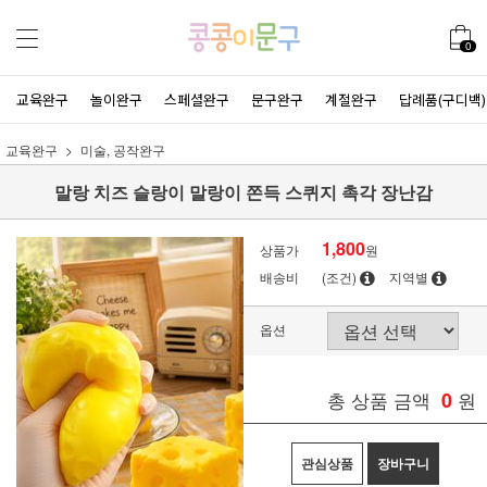
0
교육완구
놀이완구
스페셜완구
문구완구
계절완구
답례품(구디백)
교육완구
미술, 공작완구
말랑 치즈 슬랑이 말랑이 쫀득 스퀴지 촉각 장난감
1,800
상품가
원
배송비
(조건)
지역별
옵션
총 상품 금액
0
원
관심상품
장바구니