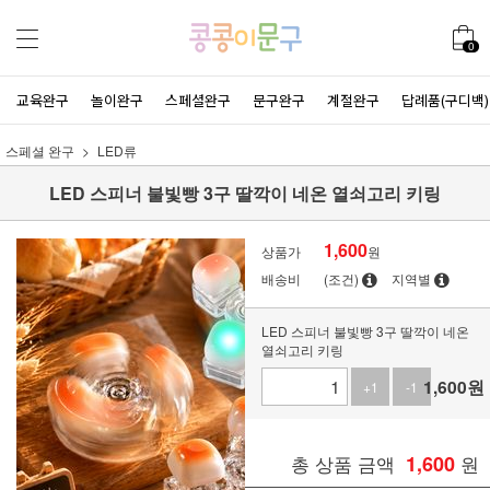
0
교육완구
놀이완구
스페셜완구
문구완구
계절완구
답례품(구디백)
스페셜 완구
LED류
LED 스피너 불빛빵 3구 딸깍이 네온 열쇠고리 키링
1,600
상품가
원
배송비
(조건)
지역별
LED 스피너 불빛빵 3구 딸깍이 네온
열쇠고리 키링
1,600
원
+1
-1
총 상품 금액
1,600
원