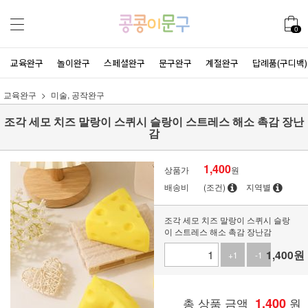
0
교육완구
놀이완구
스페셜완구
문구완구
계절완구
답례품(구디백)
교육완구
미술, 공작완구
조각 세모 치즈 말랑이 스퀴시 슬랑이 스트레스 해소 촉감 장난
감
1,400
상품가
원
배송비
(조건)
지역별
조각 세모 치즈 말랑이 스퀴시 슬랑
이 스트레스 해소 촉감 장난감
1,400
원
+1
-1
총 상품 금액
1,400
원