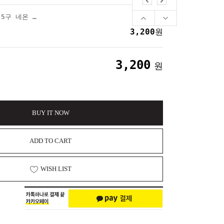
LED 스피너 불빛빵 5구 네온 딸깍이 열쇠고리
3,200
원
3,200
원
BUY IT NOW
ADD TO CART
WISH LIST