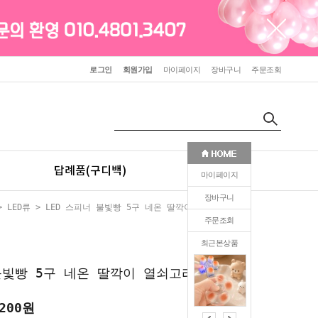
로그인
회원가입
마이페이지
장바구니
주문조회
답례품(구디백)
판촉(인쇄)
마이페이지
장바구니
>
LED류
> LED 스피너 불빛빵 5구 네온 딸깍이 열쇠고리
주문조회
최근본상품
0
불빛빵 5구 네온 딸깍이 열쇠고리
200
원