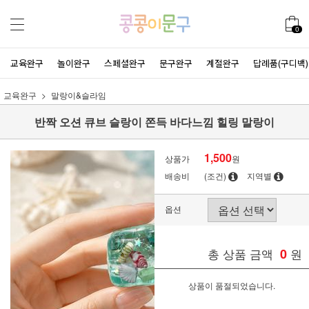
0
교육완구
놀이완구
스페셜완구
문구완구
계절완구
답례품(구디백)
교육완구
말랑이&슬라임
반짝 오션 큐브 슬랑이 쫀득 바다느낌 힐링 말랑이
1,500
상품가
원
배송비
(조건)
지역별
옵션
총 상품 금액
0
원
상품이 품절되었습니다.