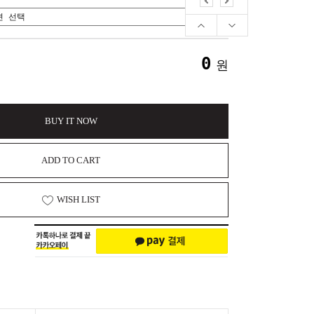
0
원
BUY IT NOW
ADD TO CART
WISH LIST