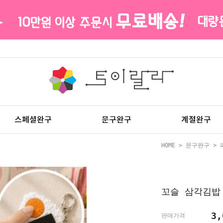
스페셜완구
문구완구
계절완구
HOME
>
문구완구
>
꼬슬 삼각김밥
3
판매가격