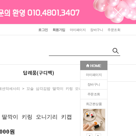
로그인
회원가입
마이페이지
장바구니
주문조회
답례품(구디백)
판촉(인쇄)
마이페이지
장바구니
패션악세사리
> 꼬슬 삼각김밥 딸깍이 키링 오니기리 키캡
주문조회
최근본상품
0
 딸깍이 키링 오니기리 키캡
,000원