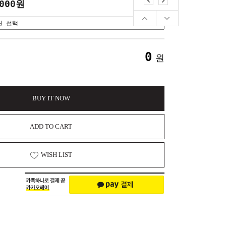
,000원
0
원
BUY IT NOW
ADD TO CART
WISH LIST