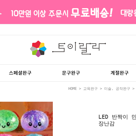
스페셜완구
문구완구
계절완구
HOME
>
교육완구
>
미술, 공작완구
>
LED 반짝이 
장난감