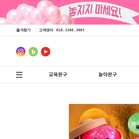
즐겨찾기
고객센터
010.3348.3407
교육완구
놀이완구