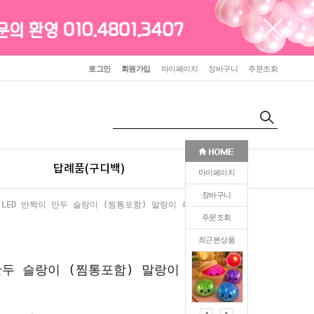
로그인
회원가입
마이페이지
장바구니
주문조회
답례품(구디백)
판촉(인쇄)
마이페이지
장바구니
 LED 반짝이 만두 슬랑이 (찜통포함) 말랑이 촉감 장난감
주문조회
최근본상품
0
만두 슬랑이 (찜통포함) 말랑이 촉감