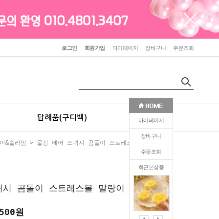
로그인
회원가입
마이페이지
장바구니
주문조회
답례품(구디백)
판촉(인쇄)
마이페이지
장바구니
이&슬라임
> 몰캉 베어 스퀴시 곰돌이 스트레스볼 말랑이
주문조회
최근본상품
0
퀴시 곰돌이 스트레스볼 말랑이
,500원