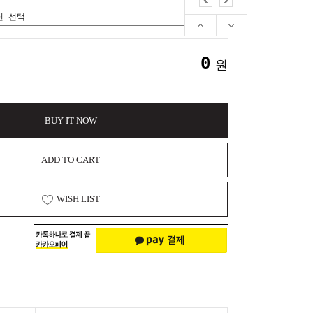
0
원
BUY IT NOW
ADD TO CART
WISH LIST