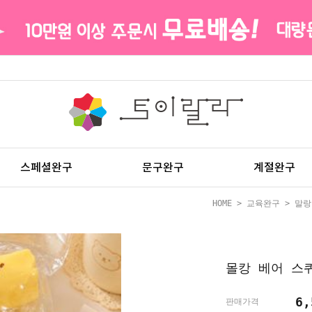
스페셜완구
문구완구
계절완구
HOME
>
교육완구
>
말랑
몰캉 베어 스
6
판매가격