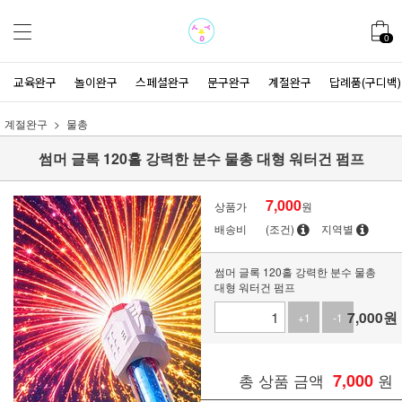
0
교육완구
놀이완구
스페셜완구
문구완구
계절완구
답례품(구디백)
계절완구
물총
썸머 글록 120홀 강력한 분수 물총 대형 워터건 펌프
7,000
상품가
원
배송비
(조건)
지역별
썸머 글록 120홀 강력한 분수 물총
대형 워터건 펌프
7,000
원
+1
-1
총 상품 금액
7,000
원