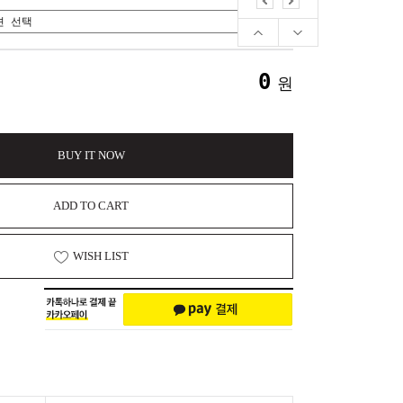
0
원
BUY IT NOW
ADD TO CART
WISH LIST