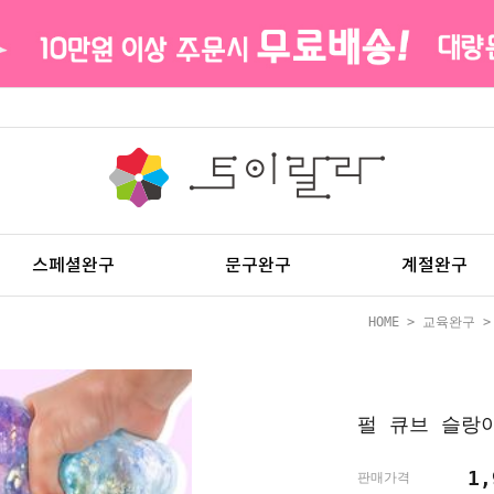
스페셜완구
문구완구
계절완구
HOME
>
교육완구
펄 큐브 슬랑
1
판매가격