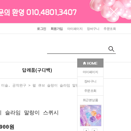
로그인
회원가입
마이페이지
장바구니
주문조회
답례품(구디백)
판촉(인쇄)
마이페이지
장바구니
>
미술, 공작완구
> 펄 큐브 슬랑이 슬라임 말랑이 스퀴시
주문조회
최근본상품
0
이 슬라임 말랑이 스퀴시
,900원