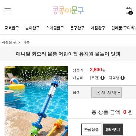
0
교육완구
놀이완구
스페셜완구
문구완구
계절완구
답례품(구디백)
계절완구
여름
애니멀 회오리 물총 어린이집 유치원 물놀이 잇템
2,800
상품가
원
배송비
(조건)
지역별
옵션
총 상품 금액
0
원
관심상품
장바구니