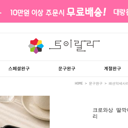
스페셜완구
문구완구
계절완구
HOME
>
문구완구
>
패션악세사
크로와상 딸깍
리