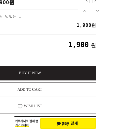
900
원
크로와상 딸깍이 키링 맛있는 빵 모양 키캡 열쇠고리
1,900
원
1,900
원
BUY IT NOW
ADD TO CART
WISH LIST