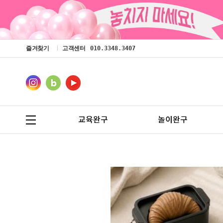
즐겨찾기
고객센터
010.3348.3407
교육완구
놀이완구