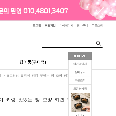
로그인
회원가입
마이페이지
장바구니
주문조회
답례품(구디백)
판촉(인쇄)
마이페이지
장바구니
리
> 크로와상 딸깍이 키링 맛있는 빵 모양 키캡 열쇠고리
주문조회
최근본상품
1
이 키링 맛있는 빵 모양 키캡 열쇠고