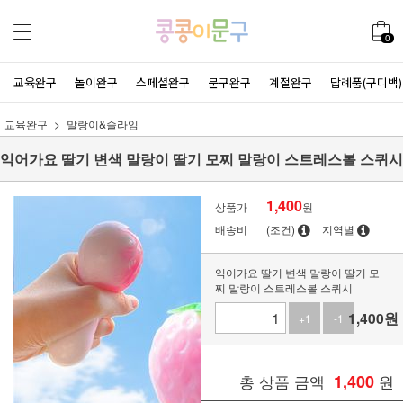
0
교육완구
놀이완구
스페셜완구
문구완구
계절완구
답례품(구디백)
교육완구
말랑이&슬라임
익어가요 딸기 변색 말랑이 딸기 모찌 말랑이 스트레스볼 스퀴시
1,400
상품가
원
배송비
(조건)
지역별
익어가요 딸기 변색 말랑이 딸기 모
찌 말랑이 스트레스볼 스퀴시
1,400
원
+1
-1
총 상품 금액
1,400
원