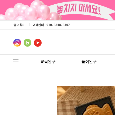
즐겨찾기
고객센터
010.3348.3407
교육완구
놀이완구