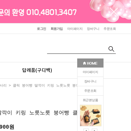
로그인
회원가입
마이페이지
장바구니
주문조회
답례품(구디백)
판촉(인쇄)
마이페이지
장바구니
사리
> 클릭 붕어빵 딸깍이 키링 노릇노릇 붕어빵 클릭커
주문조회
최근본상품
1
딸깍이 키링 노릇노릇 붕어빵 클릭커
900
원