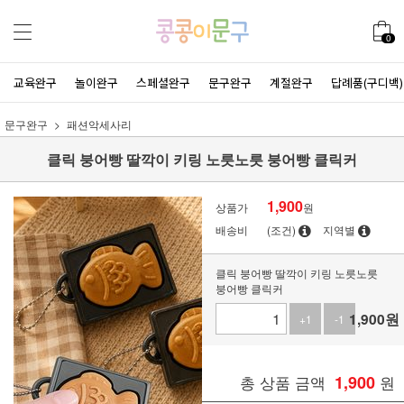
0
교육완구
놀이완구
스페셜완구
문구완구
계절완구
답례품(구디백)
문구완구
패션악세사리
클릭 붕어빵 딸깍이 키링 노릇노릇 붕어빵 클릭커
1,900
상품가
원
배송비
(조건)
지역별
클릭 붕어빵 딸깍이 키링 노릇노릇
붕어빵 클릭커
1,900
원
+1
-1
총 상품 금액
1,900
원