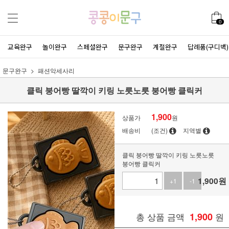
0
교육완구
놀이완구
스페셜완구
문구완구
계절완구
답례품(구디백)
문구완구
패션악세사리
클릭 붕어빵 딸깍이 키링 노릇노릇 붕어빵 클릭커
1,900
상품가
원
배송비
(조건)
지역별
클릭 붕어빵 딸깍이 키링 노릇노릇
붕어빵 클릭커
1,900
원
+1
-1
총 상품 금액
1,900
원