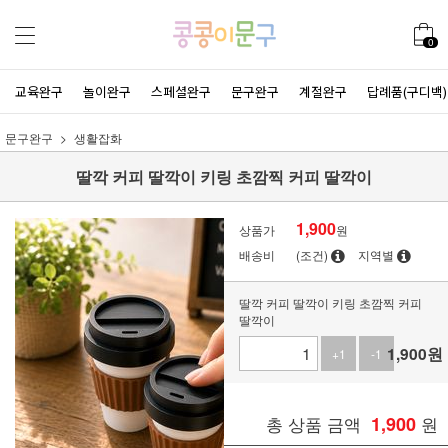
0
교육완구
놀이완구
스페셜완구
문구완구
계절완구
답례품(구디백)
문구완구
생활잡화
딸깍 커피 딸깍이 키링 초깜찍 커피 딸깍이
1,900
상품가
원
배송비
(조건)
지역별
딸깍 커피 딸깍이 키링 초깜찍 커피
딸깍이
1,900
원
+1
-1
총 상품 금액
1,900
원