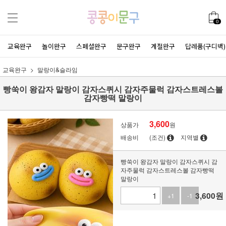
0
교육완구
놀이완구
스페셜완구
문구완구
계절완구
답례품(구디백)
교육완구
말랑이&슬라임
빵쑥이 왕감자 말랑이 감자스퀴시 감자주물럭 감자스트레스볼
감자빵떡 말랑이
3,600
상품가
원
배송비
(조건)
지역별
빵쑥이 왕감자 말랑이 감자스퀴시 감
자주물럭 감자스트레스볼 감자빵떡
말랑이
3,600
원
+1
-1