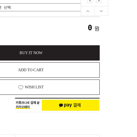
0
원
BUY IT NOW
ADD TO CART
WISH LIST