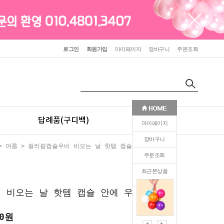
로그인
회원가입
마이페이지
장바구니
주문조회
답례품(구디백)
판촉(인쇄)
마이페이지
장바구니
>
여름
> 컬러팝캡슐우비 비오는 날 핫템 캡슐 안에 우비
주문조회
최근본상품
0
 비오는 날 핫템 캡슐 안에 우비
50원