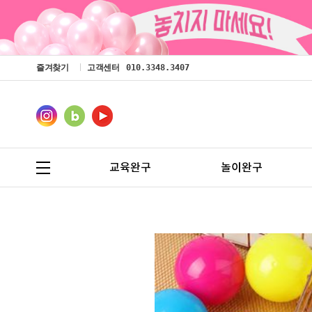
즐겨찾기
고객센터
010.3348.3407
교육완구
놀이완구