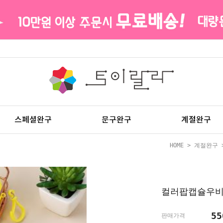
스페셜완구
문구완구
계절완구
HOME
>
계절완구
컬러팝캡슐우비
5
판매가격