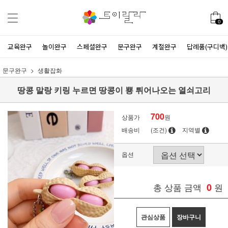
0
교육완구
놀이완구
스페셜완구
문구완구
계절완구
답례품(구디백)
문구완구
생활잡화
땅콩 말랑 키링 누르면 땅콩이 뿅 튀어나오는 열쇠고리
700
상품가
원
배송비
(조건)
지역별
옵션
총 상품 금액
0
원
관심상품
장바구니