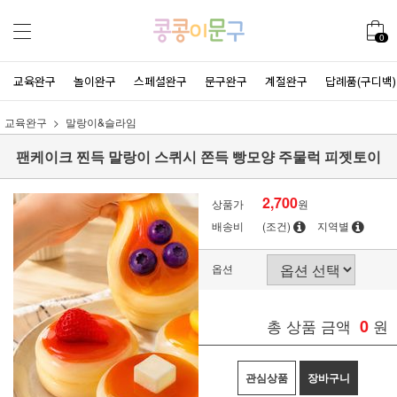
0
교육완구
놀이완구
스페셜완구
문구완구
계절완구
답례품(구디백)
교육완구
말랑이&슬라임
팬케이크 찐득 말랑이 스퀴시 쫀득 빵모양 주물럭 피젯토이
2,700
상품가
원
배송비
(조건)
지역별
옵션
총 상품 금액
0
원
관심상품
장바구니