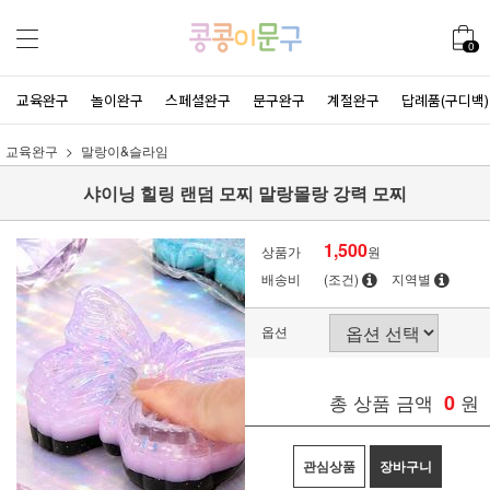
0
교육완구
놀이완구
스페셜완구
문구완구
계절완구
답례품(구디백)
교육완구
말랑이&슬라임
샤이닝 힐링 랜덤 모찌 말랑몰랑 강력 모찌
1,500
상품가
원
배송비
(조건)
지역별
옵션
총 상품 금액
0
원
관심상품
장바구니