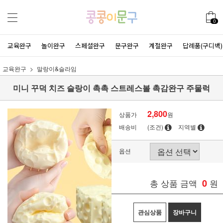
0
교육완구
놀이완구
스페셜완구
문구완구
계절완구
답례품(구디백)
교육완구
말랑이&슬라임
미니 꾸덕 치즈 슬랑이 촉촉 스트레스볼 촉감완구 주물럭
2,800
상품가
원
배송비
(조건)
지역별
옵션
총 상품 금액
0
원
관심상품
장바구니