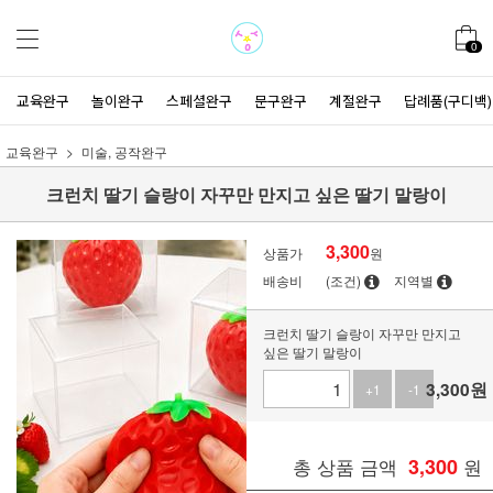
0
교육완구
놀이완구
스페셜완구
문구완구
계절완구
답례품(구디백)
교육완구
미술, 공작완구
크런치 딸기 슬랑이 자꾸만 만지고 싶은 딸기 말랑이
3,300
상품가
원
배송비
(조건)
지역별
크런치 딸기 슬랑이 자꾸만 만지고
싶은 딸기 말랑이
3,300
원
+1
-1
총 상품 금액
3,300
원